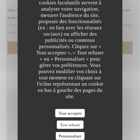
cookies facultatifs servent à
analyser votre navigation,
Selon l'article L.223-2 du code de la consommation, il est rappelé que le consommateur peut user
mesurer l'audience du site,
de son droit à s'inscrire sur la liste d'opposition au démarchage téléphonique Bloctel :
proposer des fonctionnalités
bloctel.gouv.fr
. Pour plus d'informations sur le traitement de vos données, consultez notre
politique
(ex : en lien avec les réseaux
sociaux) ou afficher des
de confidentialité
.
publicités ou contenus
personnalisés. Cliquez sur «
LA TABLE DE MAX
Tout accepter », « Tout refuser
» ou « Personnaliser » pour
gérer vos préférences. Vous
pouvez modifier vos choix à
tout moment en cliquant sur
l'icône représentant un cookie
en bas à gauche des pages du
site.
INFOS PRATIQUES
Tout accepter
Tout refuser
CUISINE
Fait maison, Produits frais
Personnaliser