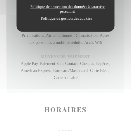
Politique de protection des données à caractère
TYPE DE RESTAURANT
personnel
Bistronomique
Politique de gestion des cookies
SERVICES
Privatisations, Air conditionné - Climatisation, Accès
aux personnes à mobilité réduite, Accès Wifi
MOYENS DE PAIEMENT
Apple Pay, Paiement Sans Contact, Chèques, Espèces,
American Express, Eurocard/Mastercard, Carte Bleue,
Carte bancaire
HORAIRES