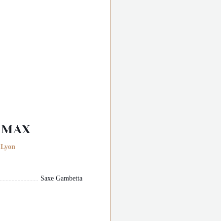
E
 MAX
((öffnet ein neues Fenster))
 Lyon
Saxe Gambetta