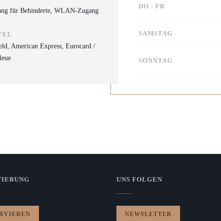
DO
-
FR
ugang für Behinderte, WLAN-Zugang
SAMSTAG
TEL
eld, American Express, Eurocard /
leue
SONNTAG
VIERUNG
UNS FOLGEN
RVIEREN
NEWSLETTER