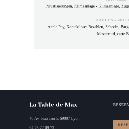
Privatisierungen, Klimaanlage - Klimaanlage, Z
ZAHLUNGSMIT
Apple Pay, Kontaktloses Bezahlen, Schecks, Barg
Mastercard, carte B
La Table de Max
RESER
((öffnet ein neues Fenster))
46 Av. Jean Jaurès 69007 Lyon
RESE
04 78 72 09 73