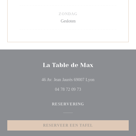
ZONDAG
Gesloten
La Table de Max
((opent in een nieuw ven
46 Av. Jean Jaurès 69007 Lyon
04 78 72 09 73
RESERVERING
RESERVEER EEN TAFEL