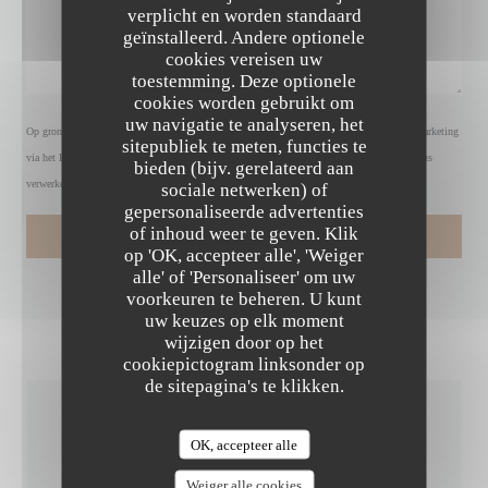
verplicht en worden standaard
geïnstalleerd. Andere optionele
cookies vereisen uw
toestemming. Deze optionele
cookies worden gebruikt om
uw navigatie te analyseren, het
Op grond van de privacywetgeving heeft u het recht om u af te melden voor telefonische marketing
sitepubliek te meten, functies te
via het Bel-me-niet Register:
bel-me-niet.nl
. Voor meer informatie over hoe wij uw gegevens
bieden (bijv. gerelateerd aan
verwerken, zie ons
privacybeleid
.
sociale netwerken) of
gepersonaliseerde advertenties
LA TABLE DE MAX
of inhoud weer te geven. Klik
op 'OK, accepteer alle', 'Weiger
alle' of 'Personaliseer' om uw
voorkeuren te beheren. U kunt
uw keuzes op elk moment
wijzigen door op het
cookiepictogram linksonder op
de sitepagina's te klikken.
ALGEMENE
OK, accepteer alle
INFORMATIE
Weiger alle cookies