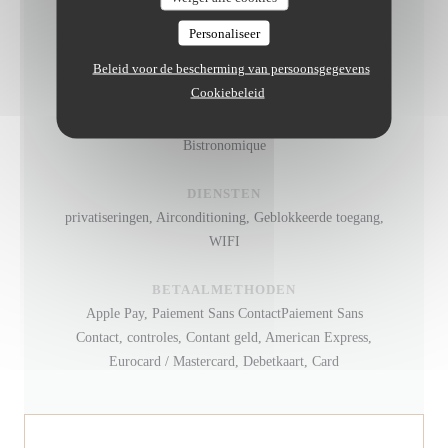
Personaliseer
KEUKEN
Beleid voor de bescherming van persoonsgegevens
Eigengemaakt, vers product
Cookiebeleid
SOORT BEDRIJF
Bistronomique
DIENSTEN
privatiseringen, Airconditioning, Geblokkeerde toegang,
WIFI
BETAALMETHODEN
Apple Pay, Paiement Sans ContactPaiement Sans
Contact, controles, Contant geld, American Express,
Eurocard / Mastercard, Debetkaart, Card