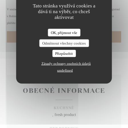
Tato stránka využívá cookies a
V souladu se zákonem o ochraně spotřebitele máte právo odmítnout marketingová volání registrací
dává ti na výběr, co chceš
aktivovat
v Robinsonově seznamu:
robinsonseznam.cz
. Pro více informací o zpracování vašich údajů si
přečtěte naše
zásady ochrany osobních údajů
.
OK, přijmout vše
LA TABLE DE MAX
Odmítnout všechny cookies
Přizpůsobit
Zásady ochrany osobních údajů
undefined
OBECNÉ INFORMACE
KUCHYNĚ
, fresh product