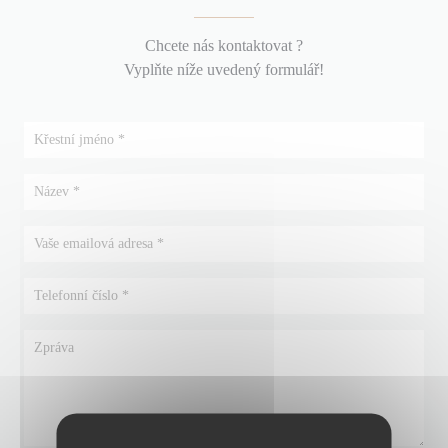
Chcete nás kontaktovat ?
Vyplňte níže uvedený formulář!