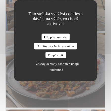
Tato stránka využívá cookies a
dává ti na výběr, co chceš
aktivovat
OK, přijmout vše
LA TABLE DE MAX
Odmítnout všechny cookies
Přizpůsobit
Zásady ochrany osobních údajů
undefined