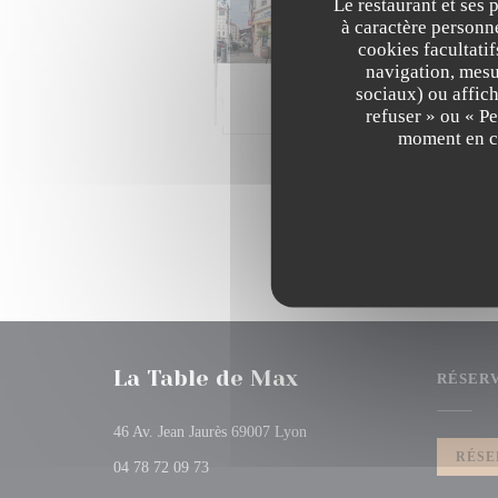
Le restaurant et ses 
01/0
à caractère personne
Te
cookies facultati
navigation, mesur
sociaux) ou affich
refuser » ou « P
moment en cl
La Table de Max
RÉSER
((ouvre une nouvelle fenêtre))
46 Av. Jean Jaurès 69007 Lyon
RÉSE
04 78 72 09 73