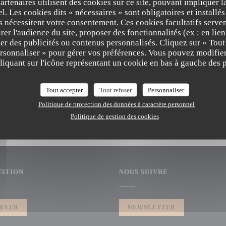
partenaires utilisent des cookies sur ce site, pouvant impliquer 
7/2021
l. Les cookies dits « nécessaires » sont obligatoires et installés
rre, Mer et fun Graff Homard "La Table de 
fs nécessitent votre consentement. Ces cookies facultatifs serven
er l'audience du site, proposer des fonctionnalités (ex : en lie
er des publicités ou contenus personnalisés. Cliquez sur « Tout
ersonnaliser » pour gérer vos préférences. Vous pouvez modifier
LA TABLE DE MAX
iquant sur l'icône représentant un cookie en bas à gauche des p
Tout accepter
Tout refuser
Personnaliser
Politique de protection des données à caractère personnel
Politique de gestion des cookies
VATION
NOUS SUIVRE
RVER
NEWSLETTER