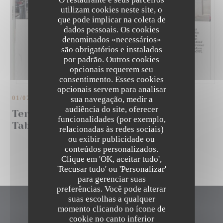
utilizam cookies neste site, o
que pode implicar na coleta de
dados pessoais. Os cookies
denominados «necessários»
são obrigatórios e instalados
por padrão. Outros cookies
opcionais requerem seu
consentimento. Esses cookies
opcionais servem para analisar
01/07/2021
sua navegação, medir a
audiência do site, oferecer
Terre, Mer et fun Graff Homard "La
funcionalidades (por exemplo,
Table de Max"
relacionadas às redes sociais)
ou exibir publicidade ou
conteúdos personalizados.
LA TABLE DE MAX
Clique em 'OK, aceitar tudo',
'Recusar tudo' ou 'Personalizar'
para gerenciar suas
preferências. Você pode alterar
suas escolhas a qualquer
momento clicando no ícone de
La Table de Max
cookie no canto inferior