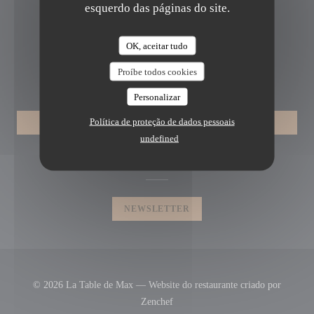
esquerdo das páginas do site.
((abre numa nova janela
46 Av. Jean Jaurès 69007 Lyon
04 78 72 09 73
OK, aceitar tudo
Proíbe todos cookies
RESERVA
Personalizar
Política de proteção de dados pessoais
RESERVAR UMA MESA
undefined
SIGA-NOS
NEWSLETTER
© 2026 La Table de Max — Website do restaurante criado por
((abre numa nova janela))
Zenchef