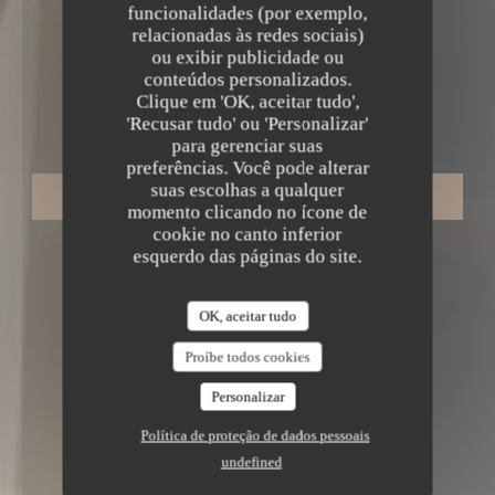
funcionalidades (por exemplo,
relacionadas às redes sociais)
ou exibir publicidade ou
•
LYON
conteúdos personalizados.
LA TABLE DE MAX
Clique em 'OK, aceitar tudo',
La Table de Max
'Recusar tudo' ou 'Personalizar'
para gerenciar suas
preferências. Você pode alterar
suas escolhas a qualquer
RESERVAR UMA MESA
momento clicando no ícone de
cookie no canto inferior
esquerdo das páginas do site.
OK, aceitar tudo
Proíbe todos cookies
Personalizar
Política de proteção de dados pessoais
undefined