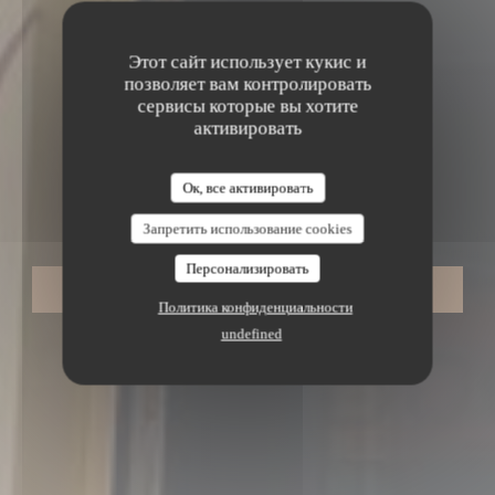
Этот сайт использует кукис и
позволяет вам контролировать
сервисы которые вы хотите
активировать
BISTRONOMIQUE
•
LYON
Ок, все активировать
LA TABLE DE MAX
La Table de Max
Запретить использование cookies
Персонализировать
ЗАБРОНИРОВАТЬ СТОЛИК
Политика конфиденциальности
undefined