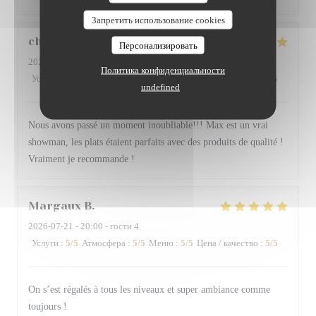
Запретить использование cookies
christopher
G
Персонализировать
2026-07-24
- 20:45 - гости 9
Политика конфиденциальности
Услуги
:
5
/5
Атмосфера
:
5
/5
Меню
:
5
/5
Цена / качество
:
5
/5
undefined
Nous avons passé un moment inoubliable!!! Max est un vrai
showman, les plats étaient parfaits avec des produits de qualité !
Vraiment je recommande !
Margaux
B
2026-07-21
- 20:00 - гости 4
Услуги
:
5
/5
Атмосфера
:
5
/5
Меню
:
5
/5
Цена / качество
:
5
/5
On s’est régalés à tous les niveaux et super ambiance comme
toujours !