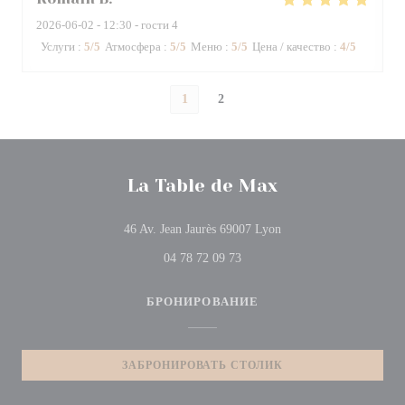
2026-06-02
- 12:30 - гости 4
Услуги
:
5
/5
Атмосфера
:
5
/5
Меню
:
5
/5
Цена / качество
:
4
/5
1
2
La Table de Max
((открывается в новом
46 Av. Jean Jaurès 69007 Lyon
04 78 72 09 73
БРОНИРОВАНИЕ
ЗАБРОНИРОВАТЬ СТОЛИК