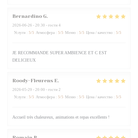
Bernardino
G
2026-06-26
- 20:30 - гости 4
Услуги
:
5
/5
Атмосфера
:
5
/5
Меню
:
5
/5
Цена / качество
:
5
/5
JE RECOMMANDE SUPER AMBIENCE ET C EST
DELICIEUX
Roody-Fleurens
E
2026-05-29
- 20:00 - гости 2
Услуги
:
5
/5
Атмосфера
:
5
/5
Меню
:
5
/5
Цена / качество
:
5
/5
Accueil très chaleureux, animations et repas excellents !
Romain
B