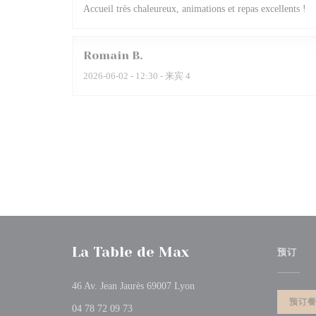
Accueil très chaleureux, animations et repas excellents !
Romain
B
2026-06-02
- 12:30 - 来宾 4
La Table de Max
预订
((在新窗口中打开))
46 Av. Jean Jaurès 69007 Lyon
预订
04 78 72 09 73