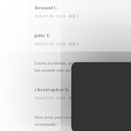
Renaud
C
2026-07-30
- 19:30 - 来宾 2
julie
T
2026-07-28
- 20:00 - 来宾 6
Entrées excellentes, ambiance sympa, plat signature à revoi
bon moment mais qui ne justifie pas à mon sens une liste d
christopher
G
2026-07-24
- 20:45 - 来宾 9
Nous avons passé un moment inoubliable!!! Max est un vrai
recommande !