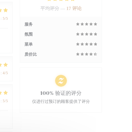
平均评分 —
17 评论
:
5
/5
服务
氛围
菜单
质价比
:
4
/5
100% 验证的评分
:
5
/5
仅进行过预订的顾客提供了评分