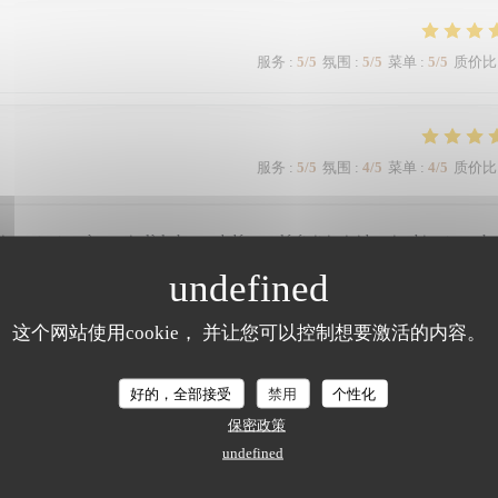
服务
:
5
/5
氛围
:
5
/5
菜单
:
5
/5
质价比
服务
:
5
/5
氛围
:
4
/5
菜单
:
4
/5
质价比
r, surtout un à ce prix là le homard décongelé était insipide, vins bien trop che
 attente
这个网站使用cookie， 并让您可以控制想要激活的内容。
LA TABLE DE MAX
服务
:
5
/5
氛围
:
5
/5
菜单
:
5
/5
质价比
好的，全部接受
禁用
个性化
保密政策
 showman, les plats étaient parfaits avec des produits de qualité ! Vraiment je
undefined