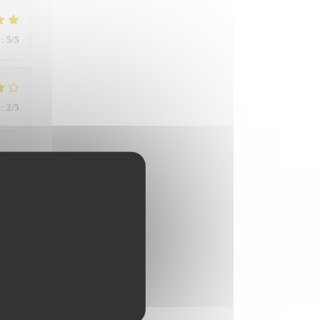
:
5
/5
:
2
/5
rs un
:
5
/5