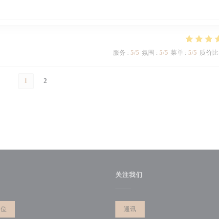
服务
:
5
/5
氛围
:
5
/5
菜单
:
5
/5
质价比
1
2
关注我们
餐位
通讯