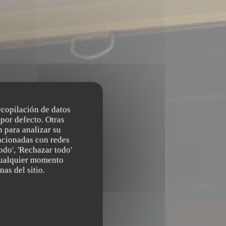
recopilación de datos
por defecto. Otras
 para analizar su
lacionadas con redes
odo', 'Rechazar todo'
 cualquier momento
nas del sitio.