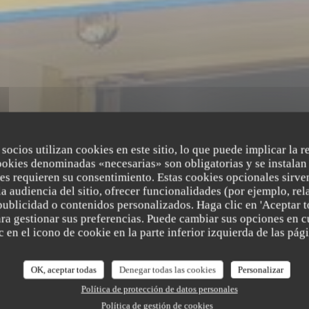
 socios utilizan cookies en este sitio, lo que puede implicar la 
ookies denominadas «necesarias» son obligatorias y se instalan 
es requieren su consentimiento. Estas cookies opcionales sirven
a audiencia del sitio, ofrecer funcionalidades (por ejemplo, re
publicidad o contenidos personalizados. Haga clic en 'Aceptar t
BISTRONOMIQUE
•
LYON
para gestionar sus preferencias. Puede cambiar sus opciones en
LA TABLE DE MAX
La Table de Max
 en el icono de cookie en la parte inferior izquierda de las pági
OK, aceptar todas
Denegar todas las cookies
Personalizar
RESERVAR UNA MESA
Política de protección de datos personales
Política de gestión de cookies