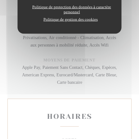
Politique de protection des données à caractère
TYPE DE RESTAURANT
personnel
Bistronomique
Politique de gestion des cookies
SERVICES
Privatisations, Air conditionné - Climatisation, Accès
aux personnes à mobilité réduite, Accès Wifi
MOYENS DE PAIEMENT
Apple Pay, Paiement Sans Contact, Chèques, Espèces,
American Express, Eurocard/Mastercard, Carte Bleue,
Carte bancaire
HORAIRES