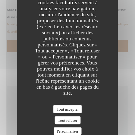
cookies facultatifs servent à
analyser votre navigation,
Selon l'article L.223-2 du code de la consommation, il est rappelé que le consommateur peut user
mesurer l'audience du site,
de son droit à s'inscrire sur la liste d'opposition au démarchage téléphonique Bloctel :
proposer des fonctionnalités
bloctel.gouv.fr
. Pour plus d'informations sur le traitement de vos données, consultez notre
politique
(ex : en lien avec les réseaux
sociaux) ou afficher des
de confidentialité
.
publicités ou contenus
personnalisés. Cliquez sur «
LA TABLE DE MAX
Tout accepter », « Tout refuser
» ou « Personnaliser » pour
gérer vos préférences. Vous
pouvez modifier vos choix à
tout moment en cliquant sur
l'icône représentant un cookie
en bas à gauche des pages du
site.
INFOS PRATIQUES
Tout accepter
Tout refuser
CUISINE
Fait maison, Produits frais
Personnaliser