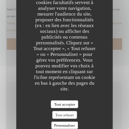
cookies facultatifs servent à
analyser votre navigation,
Selon l'article L.223-2 du code de la consommation, il est rappelé que le consommateur peut user
mesurer l'audience du site,
de son droit à s'inscrire sur la liste d'opposition au démarchage téléphonique Bloctel :
proposer des fonctionnalités
bloctel.gouv.fr
. Pour plus d'informations sur le traitement de vos données, consultez notre
politique
(ex : en lien avec les réseaux
sociaux) ou afficher des
de confidentialité
.
publicités ou contenus
personnalisés. Cliquez sur «
LA TABLE DE MAX
Tout accepter », « Tout refuser
» ou « Personnaliser » pour
gérer vos préférences. Vous
pouvez modifier vos choix à
tout moment en cliquant sur
l'icône représentant un cookie
en bas à gauche des pages du
site.
INFOS PRATIQUES
Tout accepter
Tout refuser
CUISINE
Fait maison, Produits frais
Personnaliser