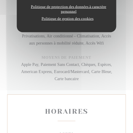
Politique de protection des données à caractère
TYPE DE RESTAURANT
personnel
Bistronomique
Politique de gestion des cookies
SERVICES
Privatisations, Air conditionné - Climatisation, Accès
aux personnes à mobilité réduite, Accès Wifi
MOYENS DE PAIEMENT
Apple Pay, Paiement Sans Contact, Chèques, Espèces,
American Express, Eurocard/Mastercard, Carte Bleue,
Carte bancaire
HORAIRES