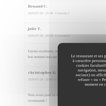
Renaud
C
2026-07-30
- 19:30 - Couverts 2
julie
T
2026-07-28
- 20:00 - Couverts 6
Entrées excellentes, ambiance sympa, plat signature à revoi
Le restaurant et ses 
bon moment mais qui ne justifie pas à mon sens une liste d
à caractère personne
cookies facultati
navigation, mesur
christopher
G
sociaux) ou affich
refuser » ou « P
2026-07-24
- 20:45 - Couverts 9
moment en cl
Nous avons passé un moment inoubliable!!! Max est un vrai
recommande !