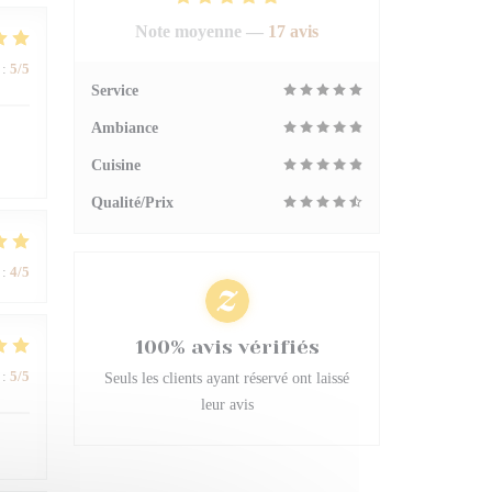
Note moyenne —
17 avis
:
5
/5
Service
Ambiance
Cuisine
Qualité/Prix
:
4
/5
100% avis vérifiés
:
5
/5
Seuls les clients ayant réservé ont laissé
leur avis