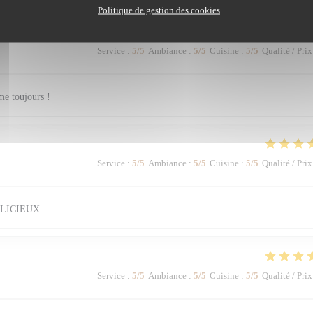
Politique de gestion des cookies
Service
:
5
/5
Ambiance
:
5
/5
Cuisine
:
5
/5
Qualité / Prix
me toujours !
Service
:
5
/5
Ambiance
:
5
/5
Cuisine
:
5
/5
Qualité / Prix
LICIEUX
Service
:
5
/5
Ambiance
:
5
/5
Cuisine
:
5
/5
Qualité / Prix