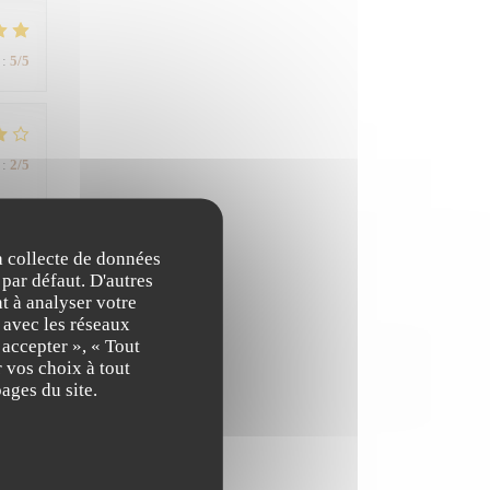
:
5
/5
:
2
/5
rs un
la collecte de données
 par défaut. D'autres
t à analyser votre
n avec les réseaux
 accepter », « Tout
 vos choix à tout
:
5
/5
ages du site.