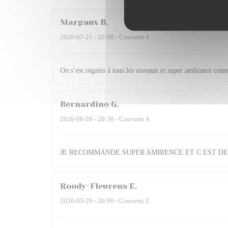
Margaux
B
2026-07-21
- 20:00 - Couverts 4
On s’est régalés à tous les niveaux et super ambiance com
Bernardino
G
2026-06-26
- 20:30 - Couverts 4
JE RECOMMANDE SUPER AMBIENCE ET C EST DE
Roody-Fleurens
E
2026-05-29
- 20:00 - Couverts 2