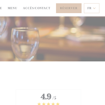
((OUVRE UNE NOUVELLE FENÊTRE))
SE
MENU
ACCÈS/CONTACT
RÉSERVER
FR
4.9
/5