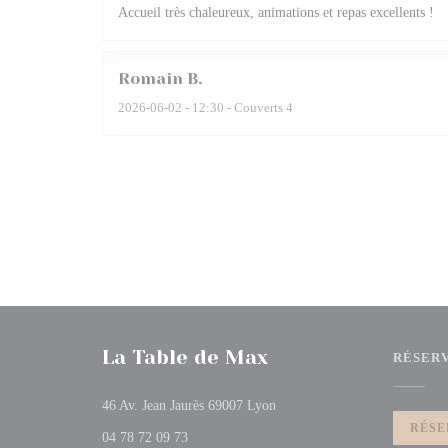
Accueil très chaleureux, animations et repas excellents !
Romain
B
2026-06-02
- 12:30 - Couverts 4
La Table de Max
RÉSER
((ouvre une nouvelle fenêtre))
46 Av. Jean Jaurès 69007 Lyon
RÉSE
04 78 72 09 73