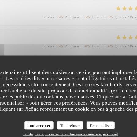
Service
:
5
/5
Ambiance
:
5
/5
Cuisine
:
5
/5
Qualité / Prix
Service
:
5
/5
Ambiance
:
4
/5
Cuisine
:
4
/5
Qualité / Prix
r, surtout un à ce prix là le homard décongelé était insipide, vins bien trop che
partenaires utilisent des cookies sur ce site, pouvant impliquer 
 attente
l. Les cookies dits « nécessaires » sont obligatoires et installés
fs nécessitent votre consentement. Ces cookies facultatifs serven
er l'audience du site, proposer des fonctionnalités (ex : en lie
er des publicités ou contenus personnalisés. Cliquez sur « Tout
ersonnaliser » pour gérer vos préférences. Vous pouvez modifier
Service
:
5
/5
Ambiance
:
5
/5
Cuisine
:
5
/5
Qualité / Prix
LA TABLE DE MAX
iquant sur l'icône représentant un cookie en bas à gauche des p
 showman, les plats étaient parfaits avec des produits de qualité ! Vraiment je
Tout accepter
Tout refuser
Personnaliser
Politique de protection des données à caractère personnel