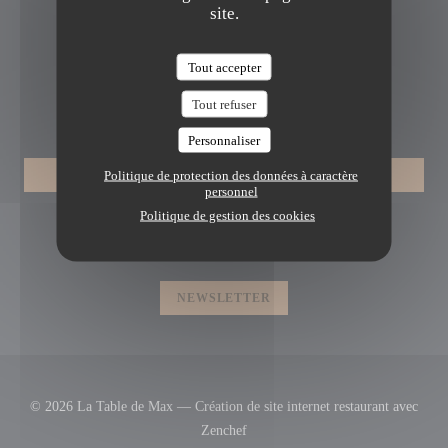
site.
((ouvre une nouvelle fen
46 Av. Jean Jaurès 69007 Lyon
04 78 72 09 73
Tout accepter
Tout refuser
RÉSERVATION
Personnaliser
Politique de protection des données à caractère
RÉSERVER
personnel
Politique de gestion des cookies
NOUS SUIVRE
NEWSLETTER
© 2026 La Table de Max — Création de site internet restaurant avec
((ouvre une nouvelle fenêtre))
Zenchef