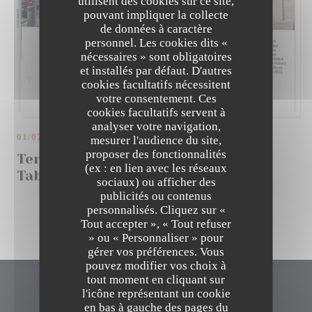
utilisent des cookies sur ce site,
pouvant impliquer la collecte
de données à caractère
personnel. Les cookies dits «
nécessaires » sont obligatoires
et installés par défaut. D'autres
cookies facultatifs nécessitent
votre consentement. Ces
cookies facultatifs servent à
analyser votre navigation,
01/07/2021
mesurer l'audience du site,
proposer des fonctionnalités
Terre, Mer et fun Graff Homard "La
(ex : en lien avec les réseaux
Table de Max"
sociaux) ou afficher des
publicités ou contenus
personnalisés. Cliquez sur «
LA TABLE DE MAX
Tout accepter », « Tout refuser
» ou « Personnaliser » pour
gérer vos préférences. Vous
pouvez modifier vos choix à
tout moment en cliquant sur
l'icône représentant un cookie
La Table de Max
en bas à gauche des pages du