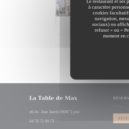
Le restaurant et ses 
01/0
à caractère personne
Te
cookies facultati
navigation, mesur
sociaux) ou affich
refuser » ou « P
moment en cl
La Table de Max
RÉSER
((ouvre une nouvelle fenêtre))
46 Av. Jean Jaurès 69007 Lyon
RÉSE
04 78 72 09 73