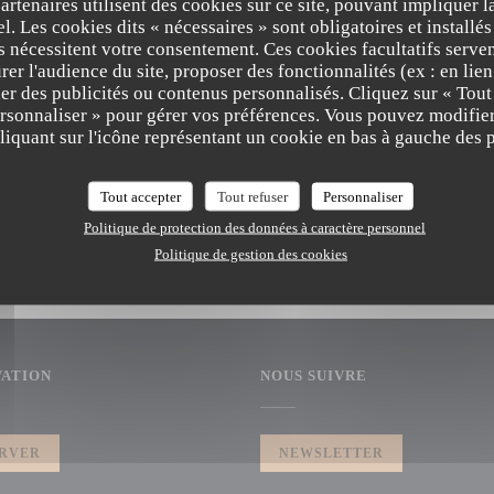
partenaires utilisent des cookies sur ce site, pouvant impliquer 
7/2021
l. Les cookies dits « nécessaires » sont obligatoires et installés
rre, Mer et fun Graff Homard "La Table de 
fs nécessitent votre consentement. Ces cookies facultatifs serven
er l'audience du site, proposer des fonctionnalités (ex : en lie
er des publicités ou contenus personnalisés. Cliquez sur « Tout
ersonnaliser » pour gérer vos préférences. Vous pouvez modifier
LA TABLE DE MAX
iquant sur l'icône représentant un cookie en bas à gauche des p
Tout accepter
Tout refuser
Personnaliser
Politique de protection des données à caractère personnel
Politique de gestion des cookies
VATION
NOUS SUIVRE
RVER
NEWSLETTER